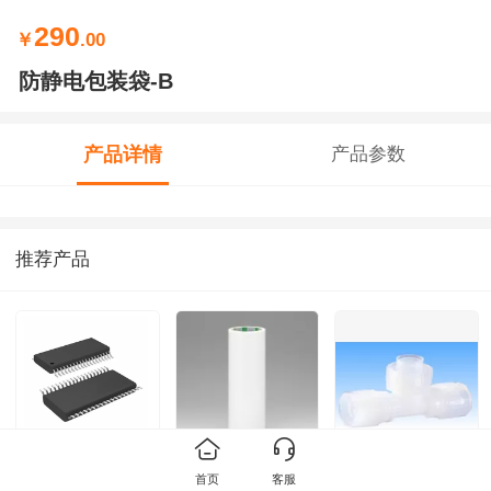
290
￥
.00
防静电包装袋-B
产品详情
产品参数
推荐产品
X5045S8IZT12
防静电保护膜-A
PFA配管，阀门系
首页
客服